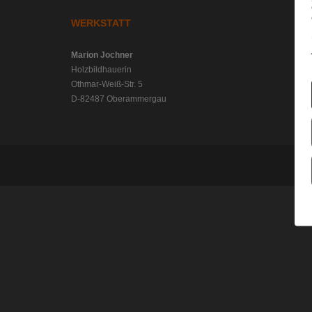
WERKSTATT
Marion Jochner
Holzbildhauerin
Othmar-Weiß-Str. 5
D-82487 Oberammergau