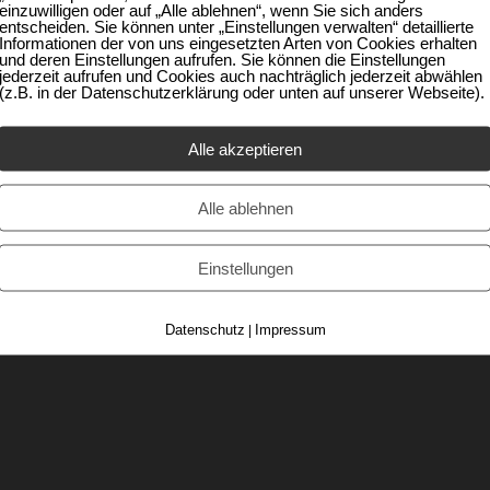
einzuwilligen oder auf „Alle ablehnen“, wenn Sie sich anders
entscheiden. Sie können unter „Einstellungen verwalten“ detaillierte
KONTAKT:
A
Informationen der von uns eingesetzten Arten von Cookies erhalten
und deren Einstellungen aufrufen. Sie können die Einstellungen
jederzeit aufrufen und Cookies auch nachträglich jederzeit abwählen
Tel.: +49 (0) 1 73 / 5 65 66 91
Ko
(z.B. in der Datenschutzerklärung oder unten auf unserer Webseite).
(auch WhatsApp/Signal)
Im
info@marion-jochner.de
Alle akzeptieren
Da
Alle ablehnen
© SF Online Oberammergau
Einstellungen
Datenschutz
Impressum
|