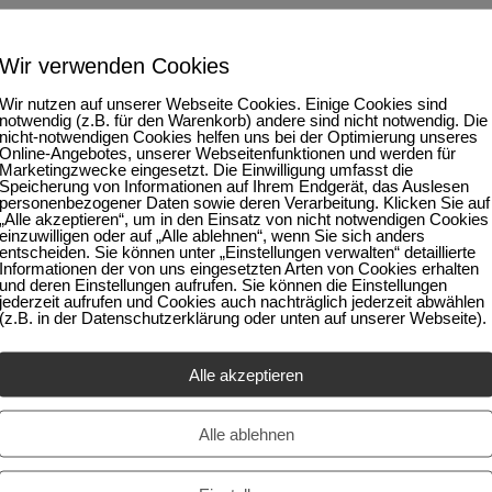
achschule für Holzbildhauer“
Wir verwenden Cookies
n Oberammergau unterrichtet junge, künstlerisch talentierte Menschen
lichen Grundausbildung liegt der Schwerpunkt in der Förderung der e
Wir nutzen auf unserer Webseite Cookies. Einige Cookies sind
notwendig (z.B. für den Warenkorb) andere sind nicht notwendig. Die
bietet zusätzlich die Grundlage für viele berufliche Tätigkeiten mit 
nicht-notwendigen Cookies helfen uns bei der Optimierung unseres
eher, Kunsttherapeut, Restaurator. Die Ausbildung bildet auch das
Online-Angebotes, unserer Webseitenfunktionen und werden für
Marketingzwecke eingesetzt. Die Einwilligung umfasst die
 Meisterprüfung im handwerklichen Bereich.“ (Zit.SBFH)
Speicherung von Informationen auf Ihrem Endgerät, das Auslesen
personenbezogener Daten sowie deren Verarbeitung. Klicken Sie auf
„Alle akzeptieren“, um in den Einsatz von nicht notwendigen Cookies
ng
einzuwilligen oder auf „Alle ablehnen“, wenn Sie sich anders
entscheiden. Sie können unter „Einstellungen verwalten“ detaillierte
Informationen der von uns eingesetzten Arten von Cookies erhalten
und deren Einstellungen aufrufen. Sie können die Einstellungen
jederzeit aufrufen und Cookies auch nachträglich jederzeit abwählen
(z.B. in der Datenschutzerklärung oder unten auf unserer Webseite).
Alle akzeptieren
Alle ablehnen