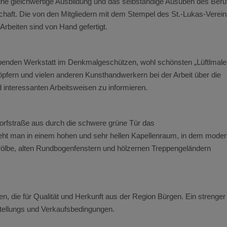
eine gleichwertige Ausbildung und das selbständige Ausüben des Beru
schaft. Die von den Mitgliedern mit dem Stempel des St.-Lukas-Verei
beiten sind von Hand gefertigt.
ebenden Werkstatt im Denkmalgeschützen, wohl schönsten „Lüftlmale
fern und vielen anderen Kunsthandwerkern bei der Arbeit über die
d interessanten Arbeitsweisen zu informieren.
orfstraße aus durch die schwere grüne Tür das
an in einem hohen und sehr hellen Kapellenraum, in dem mode
ölbe, alten Rundbogenfenstern und hölzernen Treppengeländern
die für Qualität und Herkunft aus der Region Bürgen. Ein strenger
rstellungs und Verkaufsbedingungen.