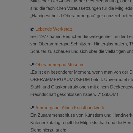
Mitglieder. Der Abschluß der Gesellenprüfung, oder 
sind die fachlichen Voraussetzungen für die Mitglied
„Handgeschnitzt Oberammergau“ gekennzeichneten Ar
Lebende Werkstatt
Seit 1977 haben Besucher die Gelegenheit, in der L
von Oberammergau Schnitzern, Hinterglasmalern, Töp
Schulter zu schauen und sich über die vielfältigen un
Oberammergau Museum
„Es ist ein besonderer Moment, wenn man von der D
OBERAMMERGAUMUSEUM betritt. Unvermutet steht m
Stahl- und Glaskonstruktionen mit einem Deckengew
Freundschaft geschlossen haben…“ (Zit.OM)
Ammergauer Alpen Kunsthandwerk
Ein Zusammenschluss von Künstlern und Handwerken, 
Kriterienkatalog regelt die Mitgliedschaft und die He
Siehe hierzu auch: