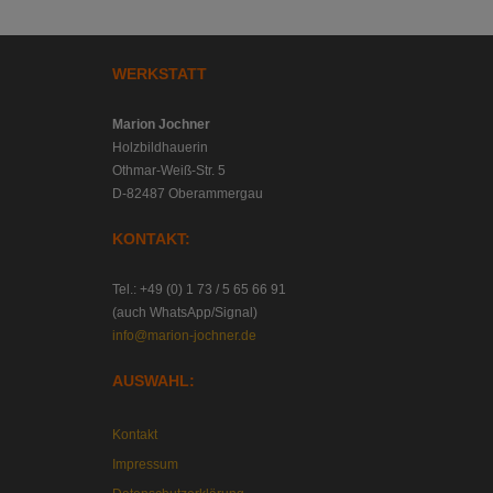
WERKSTATT
Marion Jochner
Holzbildhauerin
Othmar-Weiß-Str. 5
D-82487 Oberammergau
KONTAKT:
Tel.: +49 (0) 1 73 / 5 65 66 91
(auch WhatsApp/Signal)
info@marion-jochner.de
AUSWAHL:
Kontakt
Impressum