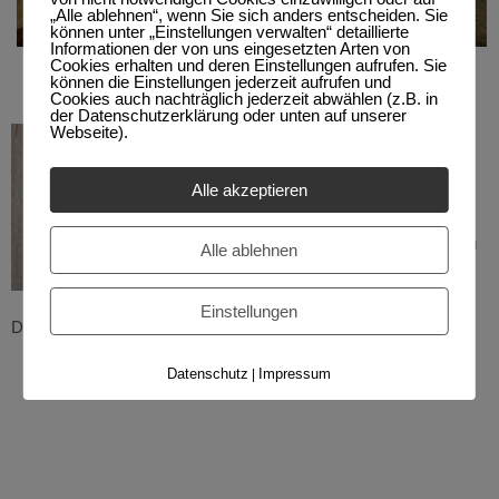
„Alle ablehnen“, wenn Sie sich anders entscheiden. Sie
können unter „Einstellungen verwalten“ detaillierte
Informationen der von uns eingesetzten Arten von
Cookies erhalten und deren Einstellungen aufrufen. Sie
können die Einstellungen jederzeit aufrufen und
Cookies auch nachträglich jederzeit abwählen (z.B. in
der Datenschutzerklärung oder unten auf unserer
Webseite).
Ich bin Mitglied im
St.-Lukas-Verein,
Alle akzeptieren
der Vereinigung der
Oberammergauer Holzschnitzer
, zu
Alle ablehnen
erkennen an nebenstehendem
durchnummerierten Stempel.
Einstellungen
Dieser Stempel bürgt für echte Oberammergauer Handarbeit.
Datenschutz
Impressum
|